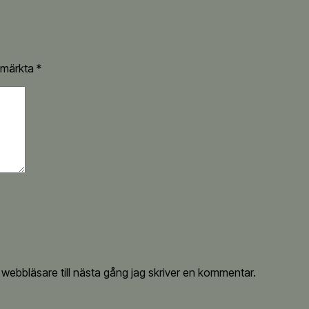
r märkta
*
ebbläsare till nästa gång jag skriver en kommentar.