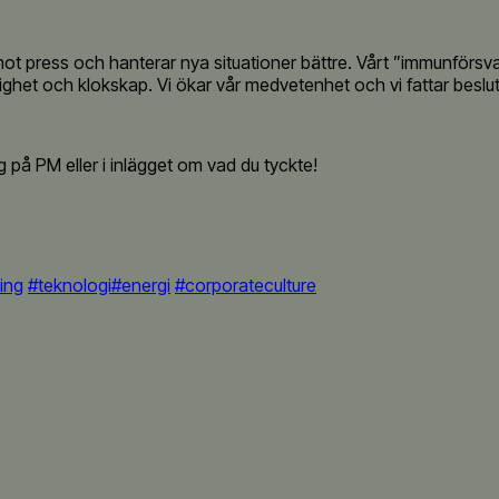
mot press och hanterar nya situationer bättre. Vårt ”immunförsvar
et och klokskap. Vi ökar vår medvetenhet och vi fattar beslut
mig på PM eller i inlägget om vad du tyckte!
ing
#teknologi
#energi
#corporateculture