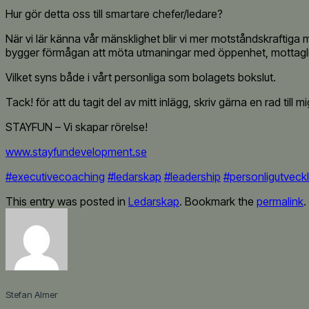
Hur gör detta oss till smartare chefer/ledare?
När vi lär känna vår mänsklighet blir vi mer motståndskraftiga 
bygger förmågan att möta utmaningar med öppenhet, mottagligh
Vilket syns både i vårt personliga som bolagets bokslut.
Tack! för att du tagit del av mitt inlägg, skriv gärna en rad till 
STAYFUN – Vi skapar rörelse!
www.stayfundevelopment.se
#executivecoaching
#ledarskap
#leadership
#personligutveckl
This entry was posted in
Ledarskap
. Bookmark the
permalink
.
Stefan Almer