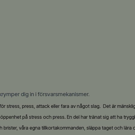
 krymper dig in i försvarsmekanismer.
ör stress, press, attack eller fara av något slag. Det är mänsklig
penhet på stress och press. En del har tränat sig att ha trygghe
rister, våra egna tillkortakommanden, släppa taget och lära oss nytt