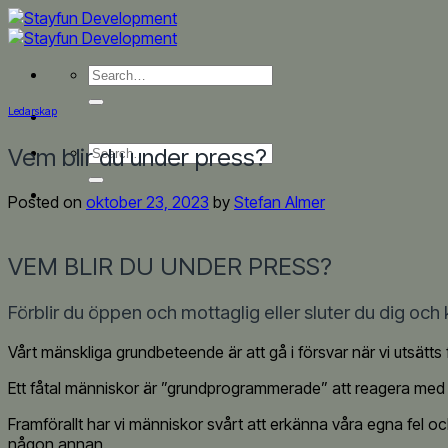
Skip
to
content
Ledarskap
Vem blir du under press?
Posted on
oktober 23, 2023
by
Stefan Almer
VEM BLIR DU UNDER PRESS?
Förblir du öppen och mottaglig eller sluter du dig och
Vårt mänskliga grundbeteende är att gå i försvar när vi utsätts f
Ett fåtal människor är ”grundprogrammerade” att reagera med öp
Framförallt har vi människor svårt att erkänna våra egna fel och b
någon annan.