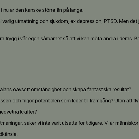
Just nu är den kanske större än på länge.
llvarlig utmattning och sjukdom, ex depression, PTSD. Men det ja
ra trygg i vår egen sårbarhet så att vi kan möta andra i deras. B
balans oavsett omständighet och skapa fantastiska resultat?
ssen och frigör potentialen som leder till framgång? Utan att fly
medvetna krafter?
maningar, saker vi inte varit utsatta för tidigare. Vi är människor
dkänsla.