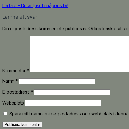
Ledare – Du är ljuset i någons liv!
Lämna ett svar
Din e-postadress kommer inte publiceras.
Obligatoriska fält ä
Kommentar
*
Namn
*
E-postadress
*
Webbplats
Spara mitt namn, min e-postadress och webbplats i denna w